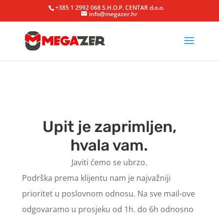
+385 1 2992 068 S.H.O.P. CENTAR d.o.o.
info@megazer.hr
Upit je zaprimljen,
hvala vam.
Javiti ćemo se ubrzo.
Podrška prema klijentu nam je najvažniji
prioritet u poslovnom odnosu. Na sve mail-ove
odgovaramo u prosjeku od 1h. do 6h odnosno