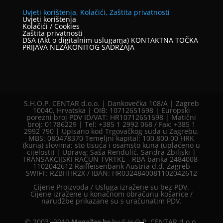
Uvjeti korištenja, Kolačići, Zaštita privatnosti
Uvjeti korištenja
Kolačići / Cookies
Zaštita privatnosti
DSA (Akt o digitalnim uslugama) KONTAKTNA TOČKA
PRIJAVA NEZAKONITOG SADRŽAJA
S.H.O.P. CENTAR d.o.o. | Dankovečka 108/A | Zagreb
10040, Hrvatska | OIB: 10712651698 | Europski
porezni broj PDV ID/VAT: HR10712651698 | Matični
broj: 01786229 | Tel: +385 1 2992 068 / Fax: +385 1
2992 790 | Upisano kod Trgovačkog suda u Zagrebu,
MBS: 080478370 Temeljni kapital: 100.800,00 HRK
(kuna) slovima: sto tisuća i osamsto kuna (uplaćeno u
cijelosti) | Uprava: Saša Rendulić, Sandra Zbiljski |
TRANSAKCIJSKI RAČUN TVRTKE - RBA banka 2484008-
1102042612 Raiffeisenbank Austria d.d. Zagreb
SWIFT: RZBHHR2X / IBAN: HR0324840081102042612
Cijene Proizvoda / Usluga izražene su bez PDV.
Cijene izražene u konačnom obračunu košarice /
narudžbe prikazane su s uračunatim PDV.
© 2003 -2019
MegaZer.hr
by S.H.O.P. CENTAR d.o.o.